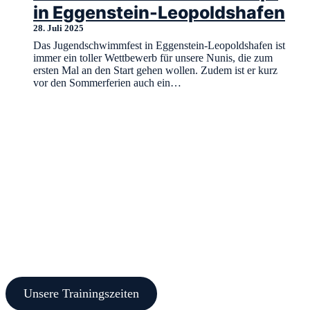
in Eggenstein-Leopoldshafen
28. Juli 2025
Das Jugendschwimmfest in Eggenstein-Leopoldshafen ist
immer ein toller Wettbewerb für unsere Nunis, die zum
ersten Mal an den Start gehen wollen. Zudem ist er kurz
vor den Sommerferien auch ein…
Training
Vom Schwimmanfänger bis zum Wettkampfteam – in unserer
Abteilung bieten wir allen Kindern und Jugendlichen die
Möglichkeit, den Schwimmsport für sich zu entdecken. Unsere
Trainings finden an den Tagen Montag, Donnerstag und Samstag
statt und wir freuen uns darauf, dich bei uns begrüßen zu dürfen.
Unsere Trainingszeiten