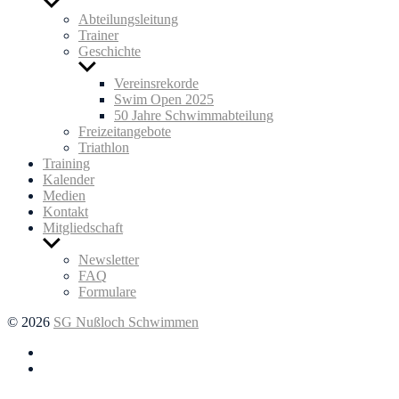
Untermenü
anzeigen
Abteilungsleitung
Trainer
Geschichte
Untermenü
anzeigen
Vereinsrekorde
Swim Open 2025
50 Jahre Schwimmabteilung
Freizeitangebote
Triathlon
Training
Kalender
Medien
Kontakt
Mitgliedschaft
Untermenü
anzeigen
Newsletter
FAQ
Formulare
© 2026
SG Nußloch Schwimmen
Facebook
Instagram