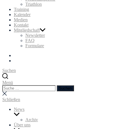
Triathlon
Training
Kalender
Medien
Kontakt
Mitgliedschaft
Newsletter
FAQ
Formulare
Facebook
Instagram
Suchen
Menü
Suchen
Suchen
nach:
Suche
schließen
Schließen
News
Untermenü
anzeigen
Archiv
Über uns