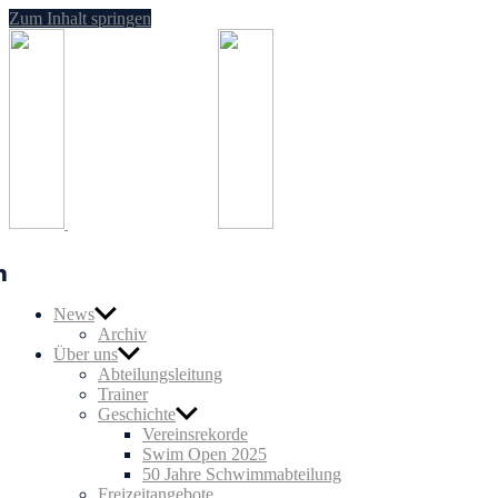
Zum Inhalt springen
SG
Nußloch
Schwim
n
News
Archiv
Über uns
Abteilungsleitung
Trainer
Geschichte
Vereinsrekorde
Swim Open 2025
50 Jahre Schwimmabteilung
Freizeitangebote