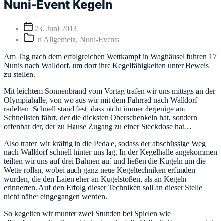
Nuni-Event Kegeln
Veröffentlichungsdatum
23. Juni 2013
Beitragskategorien
In
Allgemein
,
Nuni-Events
Am Tag nach dem erfolgreichen Wettkampf in Waghäusel fuhren 17
Nunis nach Walldorf, um dort ihre Kegelfähigkeiten unter Beweis
zu stellen.
Mit leichtem Sonnenbrand vom Vortag trafen wir uns mittags an der
Olympiahalle, von wo aus wir mit dem Fahrrad nach Walldorf
radelten. Schnell stand fest, dass nicht immer derjenige am
Schnellsten fährt, der die dicksten Oberschenkeln hat, sondern
offenbar der, der zu Hause Zugang zu einer Steckdose hat…
Also traten wir kräftig in die Pedale, sodass der abschüssige Weg
nach Walldorf schnell hinter uns lag. In der Kegelhalle angekommen
teilten wir uns auf drei Bahnen auf und ließen die Kugeln um die
Wette rollen, wobei auch ganz neue Kegeltechniken erfunden
wurden, die den Laien eher an Kugelstoßen, als an Kegeln
erinnerten. Auf den Erfolg dieser Techniken soll an dieser Stelle
nicht näher eingegangen werden.
So kegelten wir munter zwei Stunden bei Spielen wie