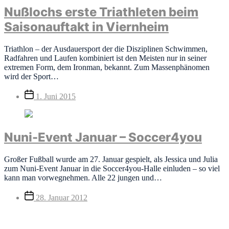
Nußlochs erste Triathleten beim
Saisonauftakt in Viernheim
Triathlon – der Ausdauersport der die Disziplinen Schwimmen,
Radfahren und Laufen kombiniert ist den Meisten nur in seiner
extremen Form, dem Ironman, bekannt. Zum Massenphänomen
wird der Sport…
Veröffentlichungsdatum
1. Juni 2015
Nuni-Event Januar – Soccer4you
Großer Fußball wurde am 27. Januar gespielt, als Jessica und Julia
zum Nuni-Event Januar in die Soccer4you-Halle einluden – so viel
kann man vorwegnehmen. Alle 22 jungen und…
Veröffentlichungsdatum
28. Januar 2012