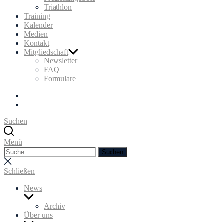
Triathlon
Training
Kalender
Medien
Kontakt
Mitgliedschaft
Newsletter
FAQ
Formulare
Facebook
Instagram
Suchen
Menü
Suchen
Suchen
nach:
Suche
schließen
Schließen
News
Untermenü
anzeigen
Archiv
Über uns