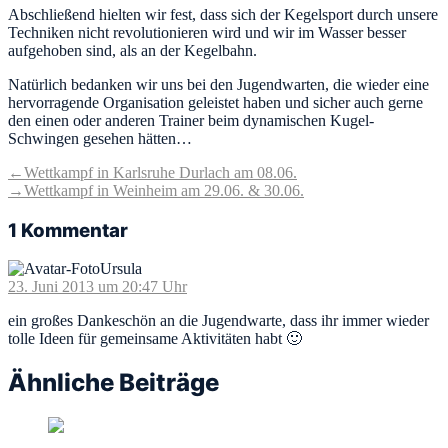
Abschließend hielten wir fest, dass sich der Kegelsport durch unsere
Techniken nicht revolutionieren wird und wir im Wasser besser
aufgehoben sind, als an der Kegelbahn.
Natürlich bedanken wir uns bei den Jugendwarten, die wieder eine
hervorragende Organisation geleistet haben und sicher auch gerne
den einen oder anderen Trainer beim dynamischen Kugel-
Schwingen gesehen hätten…
Beitragsnavigation
Vorheriger
←
Wettkampf in Karlsruhe Durlach am 08.06.
Beitrag:
Nächster
→
Wettkampf in Weinheim am 29.06. & 30.06.
Beitrag:
1 Kommentar
schreibt:
Ursula
23. Juni 2013 um 20:47 Uhr
ein großes Dankeschön an die Jugendwarte, dass ihr immer wieder
tolle Ideen für gemeinsame Aktivitäten habt 🙂
Ähnliche Beiträge