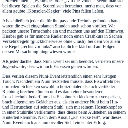
„Pferderennen“, „Pyramide“ oder „Auf die Vollen“. Wenn man sich
bei diesen Spielen die Scorerlisten betrachtet, merkt man, dass vor
allem geübte „Konsolen-Kegler“ viele Pins fallen ließen.
Als schließlich jeder die für ihn passende Technik gefunden hatte,
waren die zwei eingeplanten Stunden auch schon vorüber. Wir
packten unsere Turnschuhe ein und machten uns auf den Heimweg.
Hierbei gab es für manche Radler noch einen Crashkurs in Sachen
Verkehrsregeln (glücklicherweise ohne Crash), bei dem vor allem
die Regel „rechts vor links“ anschaulich erklärt und auf Folgen
dessen Missachtung hingewiesen wurde.
Als jeder dachte, dass Nuni-Event sei nun beendet, verrieten unsere
Jugendwarte, dass wir noch Eis essen gehen würden.
Dies verlieh diesem Nuni-Event letztendlich einen sehr lustigen
Touch: Nachdem ein Nuni feststellen musste, dass Eiswaffeln bei
normalem Schlecken sowohl in horizontaler als auch vertikaler
Richtung brechen können und es dann einer besonderer
Lutschtechnik bedarf, um das Eis ohne zu kleckern zu verspeisen,
brach allgemeines Gelächter aus, als ein anderer Nuni beim Hin-
und Herrutschen auf seinem Stuhl, sich mit seinem Hosenknopf so
in einer Stuhlrille verklemmte, dass dieser beim Aufstehen an seinem
Hinterteil klemmte. Nach dem Ausruf „ich stecke fest“, war dieses
Nuni-Event auch aus humorvoller Sicht ein echter Erfolg.