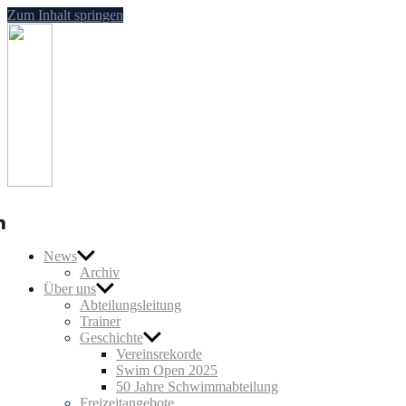
Zum Inhalt springen
SG
Nußloch
Schwimmen
n
News
Archiv
Über uns
Abteilungsleitung
Trainer
Geschichte
Vereinsrekorde
Swim Open 2025
50 Jahre Schwimmabteilung
Freizeitangebote