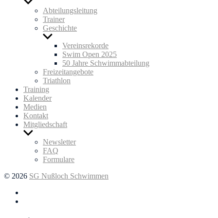
Untermenü
anzeigen
Abteilungsleitung
Trainer
Geschichte
Untermenü
anzeigen
Vereinsrekorde
Swim Open 2025
50 Jahre Schwimmabteilung
Freizeitangebote
Triathlon
Training
Kalender
Medien
Kontakt
Mitgliedschaft
Untermenü
anzeigen
Newsletter
FAQ
Formulare
© 2026
SG Nußloch Schwimmen
Facebook
Instagram