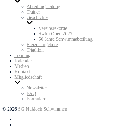
Untermenü
anzeigen
Abteilungsleitung
Trainer
Geschichte
Untermenü
anzeigen
Vereinsrekorde
Swim Open 2025
50 Jahre Schwimmabteilung
Freizeitangebote
Triathlon
Training
Kalender
Medien
Kontakt
Mitgliedschaft
Untermenü
anzeigen
Newsletter
FAQ
Formulare
© 2026
SG Nußloch Schwimmen
Facebook
Instagram