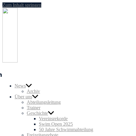
Zum Inhalt springen
SG
Nußloch
Schwimmen
n
News
Archiv
Über uns
Abteilungsleitung
Trainer
Geschichte
Vereinsrekorde
Swim Open 2025
50 Jahre Schwimmabteilung
Freizeitangebote