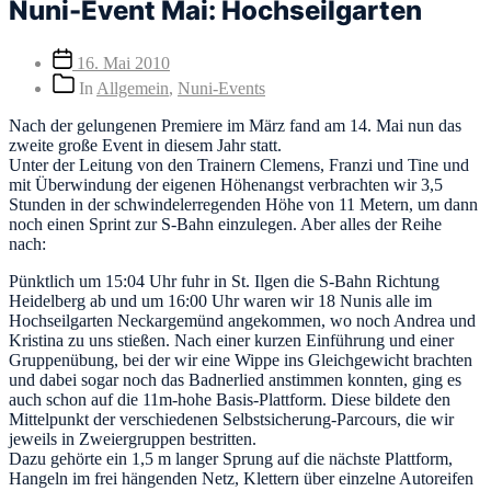
Nuni-Event Mai: Hochseilgarten
Veröffentlichungsdatum
16. Mai 2010
Beitragskategorien
In
Allgemein
,
Nuni-Events
Nach der gelungenen Premiere im März fand am 14. Mai nun das
zweite große Event in diesem Jahr statt.
Unter der Leitung von den Trainern Clemens, Franzi und Tine und
mit Überwindung der eigenen Höhenangst verbrachten wir 3,5
Stunden in der schwindelerregenden Höhe von 11 Metern, um dann
noch einen Sprint zur S-Bahn einzulegen. Aber alles der Reihe
nach:
Pünktlich um 15:04 Uhr fuhr in St. Ilgen die S-Bahn Richtung
Heidelberg ab und um 16:00 Uhr waren wir 18 Nunis alle im
Hochseilgarten Neckargemünd angekommen, wo noch Andrea und
Kristina zu uns stießen. Nach einer kurzen Einführung und einer
Gruppenübung, bei der wir eine Wippe ins Gleichgewicht brachten
und dabei sogar noch das Badnerlied anstimmen konnten, ging es
auch schon auf die 11m-hohe Basis-Plattform. Diese bildete den
Mittelpunkt der verschiedenen Selbstsicherung-Parcours, die wir
jeweils in Zweiergruppen bestritten.
Dazu gehörte ein 1,5 m langer Sprung auf die nächste Plattform,
Hangeln im frei hängenden Netz, Klettern über einzelne Autoreifen