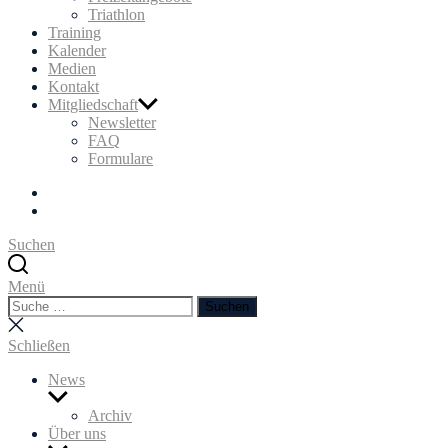
Triathlon
Training
Kalender
Medien
Kontakt
Mitgliedschaft
Newsletter
FAQ
Formulare
Facebook
Instagram
Suchen
Menü
Suchen
Suchen
nach:
Suche
schließen
Schließen
News
Untermenü
anzeigen
Archiv
Über uns