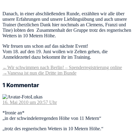
Danach, in einer abschließenden Runde, erzählten wir alle über
unsere Erfahrungen und unsere Lieblingsübung und auch unsere
Trainer (herzlichen Dank hier nochmals an Clemens, Franzi und
Tine) lobten den Zusammenhalt der Gruppe trotz des regnerischen
Wetters in 10 Metern Höhe.
Wir freuen uns schon auf das nächste Event!
Vom 18. auf den 19. Juni wollen wir Zelten gehen, die
Anmeldezettel dazu bekommt ihr im Training.
Beitragsnavigation
Vorheriger
←
Wir schwimmen nach Berlin! – Spenderregistrierung online
Beitrag:
Nächster
→
Vanessa ist nun die Dritte im Bunde
Beitrag:
1 Kommentar
schreibt:
Lukas
16. Mai 2010 um 20:57 Uhr
*Ironie an*
„in der schwindelerregenden Höhe von 11 Metern“
„trotz des regnerischen Wetters in 10 Metern Höhe.“