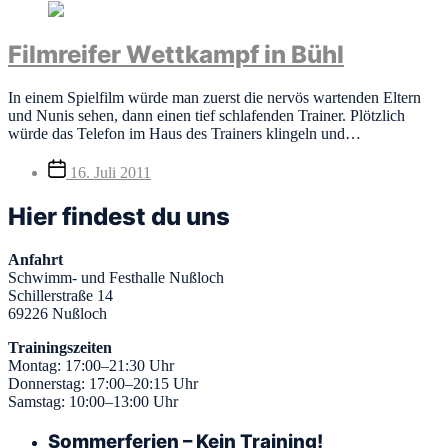
Filmreifer Wettkampf in Bühl
In einem Spielfilm würde man zuerst die nervös wartenden Eltern
und Nunis sehen, dann einen tief schlafenden Trainer. Plötzlich
würde das Telefon im Haus des Trainers klingeln und…
Veröffentlichungsdatum
16. Juli 2011
Hier findest du uns
Anfahrt
Schwimm- und Festhalle Nußloch
Schillerstraße 14
69226 Nußloch
Trainingszeiten
Montag: 17:00–21:30 Uhr
Donnerstag: 17:00–20:15 Uhr
Samstag: 10:00–13:00 Uhr
Sommerferien – Kein Training!