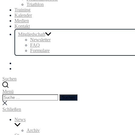
Triathlon
Training
Kalender
Medien
Kontakt
Mitgliedschaft
Newsletter
FAQ
Formulare
Facebook
Instagram
Suchen
Menü
Suchen
Suchen
nach:
Suche
schließen
Schließen
News
Untermenü
anzeigen
Archiv