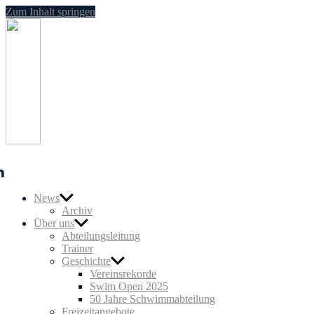
Zum Inhalt springen
SG
Nußloch
Schwimmen
n
News
Archiv
Über uns
Abteilungsleitung
Trainer
Geschichte
Vereinsrekorde
Swim Open 2025
50 Jahre Schwimmabteilung
Freizeitangebote