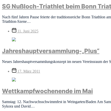
SG Nußloch-Triathlet beim Bonn Tria
Nach fünf Jahren Pause feierte der traditionsreiche Bonn Triathlon 
Triathlon-Szene…
Veröffentlichungsdatum
11. Juni 2025
Jahreshauptversammlung-„Plus“
Neues Jahreshauptversammlungskonzept im neuen Vereinsraum der SG 
Veröffentlichungsdatum
17. März 2011
Wettkampfwochenende im Mai
Samstag: 12. Nachwuchsschwimmfest in Weingarten/Baden Am Samsta
Sykora und David…