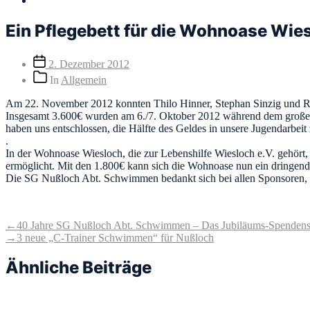
Ein Pflegebett für die Wohnoase Wie
Veröffentlichungsdatum
2. Dezember 2012
Beitragskategorien
In
Allgemein
Am 22. November 2012 konnten Thilo Hinner, Stephan Sinzig und Ri
Insgesamt 3.600€ wurden am 6./7. Oktober 2012 während dem gro
haben uns entschlossen, die Hälfte des Geldes in unsere Jugendarbei
.
In der Wohnoase Wiesloch, die zur Lebenshilfe Wiesloch e.V. gehört
ermöglicht. Mit den 1.800€ kann sich die Wohnoase nun ein dringend 
Die SG Nußloch Abt. Schwimmen bedankt sich bei allen Sponsoren,
Beitragsnavigation
Vorheriger
←
40 Jahre SG Nußloch Abt. Schwimmen – Das Jubiläums-Spende
Beitrag:
Nächster
→
3 neue „C-Trainer Schwimmen“ für Nußloch
Beitrag:
Ähnliche Beiträge