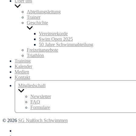
Über uns
Untermenü
anzeigen
Abteilungsleitung
Trainer
Geschichte
Untermenü
anzeigen
Vereinsrekorde
Swim Open 2025
50 Jahre Schwimmabteilung
Freizeitangebote
Triathlon
Training
Kalender
Medien
Kontakt
Mitgliedschaft
Untermenü
anzeigen
Newsletter
FAQ
Formulare
© 2026
SG Nußloch Schwimmen
Facebook
Instagram