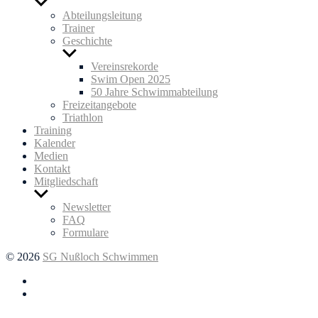
Untermenü
anzeigen
Abteilungsleitung
Trainer
Geschichte
Untermenü
anzeigen
Vereinsrekorde
Swim Open 2025
50 Jahre Schwimmabteilung
Freizeitangebote
Triathlon
Training
Kalender
Medien
Kontakt
Mitgliedschaft
Untermenü
anzeigen
Newsletter
FAQ
Formulare
© 2026
SG Nußloch Schwimmen
Facebook
Instagram