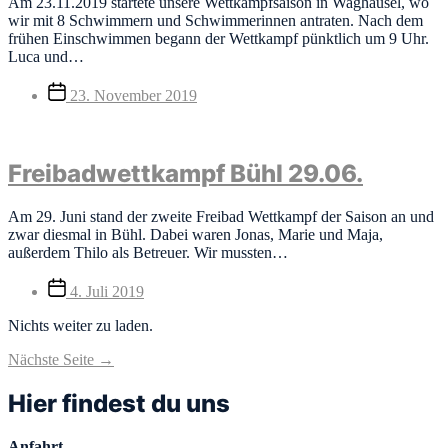
Am 23.11.2019 startete unsere Wettkampfsaison in Waghäusel, wo
wir mit 8 Schwimmern und Schwimmerinnen antraten. Nach dem
frühen Einschwimmen begann der Wettkampf pünktlich um 9 Uhr.
Luca und…
Veröffentlichungsdatum
23. November 2019
Freibadwettkampf Bühl 29.06.
Am 29. Juni stand der zweite Freibad Wettkampf der Saison an und
zwar diesmal in Bühl. Dabei waren Jonas, Marie und Maja,
außerdem Thilo als Betreuer. Wir mussten…
Veröffentlichungsdatum
4. Juli 2019
Nichts weiter zu laden.
Nächste Seite
→
Hier findest du uns
Anfahrt