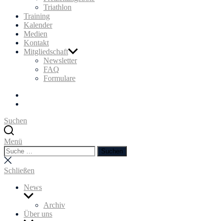
Triathlon
Training
Kalender
Medien
Kontakt
Mitgliedschaft
Newsletter
FAQ
Formulare
Facebook
Instagram
Suchen
Menü
Suchen
Suchen
nach:
Suche
schließen
Schließen
News
Untermenü
anzeigen
Archiv
Über uns