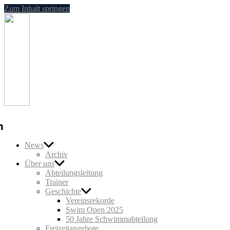
Zum Inhalt springen
SG
Nußloch
Schwimmen
n
News
Archiv
Über uns
Abteilungsleitung
Trainer
Geschichte
Vereinsrekorde
Swim Open 2025
50 Jahre Schwimmabteilung
Freizeitangebote