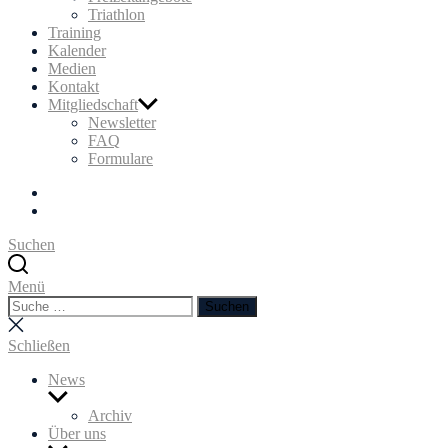
Triathlon
Training
Kalender
Medien
Kontakt
Mitgliedschaft
Newsletter
FAQ
Formulare
Facebook
Instagram
Suchen
Menü
Suchen
Suchen
nach:
Suche
schließen
Schließen
News
Untermenü
anzeigen
Archiv
Über uns