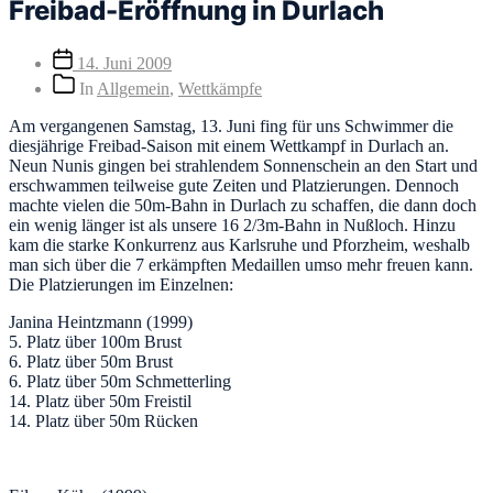
Freibad-Eröffnung in Durlach
Veröffentlichungsdatum
14. Juni 2009
Beitragskategorien
In
Allgemein
,
Wettkämpfe
Am vergangenen Samstag, 13. Juni fing für uns Schwimmer die
diesjährige Freibad-Saison mit einem Wettkampf in Durlach an.
Neun Nunis gingen bei strahlendem Sonnenschein an den Start und
erschwammen teilweise gute Zeiten und Platzierungen. Dennoch
machte vielen die 50m-Bahn in Durlach zu schaffen, die dann doch
ein wenig länger ist als unsere 16 2/3m-Bahn in Nußloch. Hinzu
kam die starke Konkurrenz aus Karlsruhe und Pforzheim, weshalb
man sich über die 7 erkämpften Medaillen umso mehr freuen kann.
Die Platzierungen im Einzelnen:
Janina Heintzmann (1999)
5. Platz über 100m Brust
6. Platz über 50m Brust
6. Platz über 50m Schmetterling
14. Platz über 50m Freistil
14. Platz über 50m Rücken