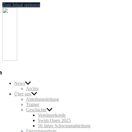
Zum Inhalt springen
SG
Nußloch
Schwimmen
n
News
Archiv
Über uns
Abteilungsleitung
Trainer
Geschichte
Vereinsrekorde
Swim Open 2025
50 Jahre Schwimmabteilung
Freizeitangebote