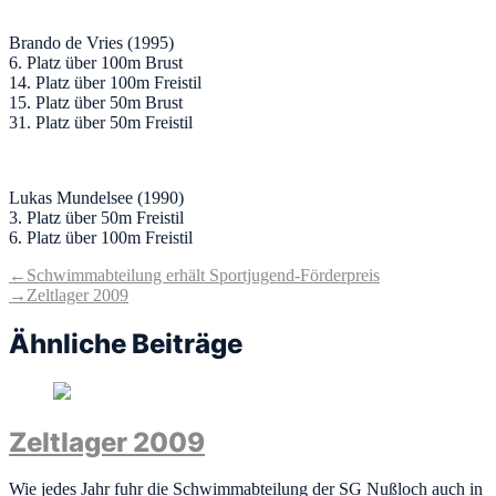
Brando de Vries (1995)
6. Platz über 100m Brust
14. Platz über 100m Freistil
15. Platz über 50m Brust
31. Platz über 50m Freistil
Lukas Mundelsee (1990)
3. Platz über 50m Freistil
6. Platz über 100m Freistil
Beitragsnavigation
Vorheriger
←
Schwimmabteilung erhält Sportjugend-Förderpreis
Beitrag:
Nächster
→
Zeltlager 2009
Beitrag:
Ähnliche Beiträge
Zeltlager 2009
Wie jedes Jahr fuhr die Schwimmabteilung der SG Nußloch auch in