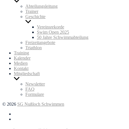
Untermenü
anzeigen
Abteilungsleitung
Trainer
Geschichte
Untermenü
anzeigen
Vereinsrekorde
Swim Open 2025
50 Jahre Schwimmabteilung
Freizeitangebote
Triathlon
Training
Kalender
Medien
Kontakt
Mitgliedschaft
Untermenü
anzeigen
Newsletter
FAQ
Formulare
© 2026
SG Nußloch Schwimmen
Facebook
Instagram